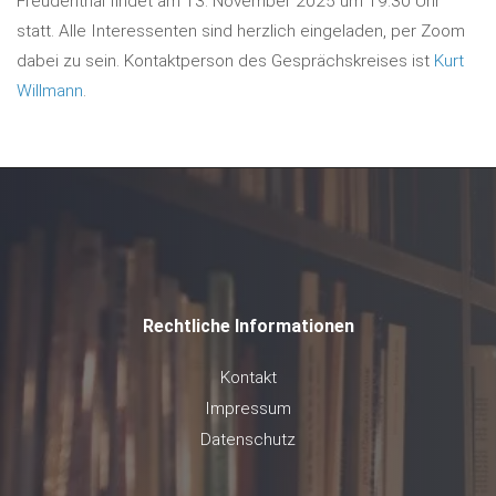
Freudenthal findet am 13. November 2025 um 19.30 Uhr
statt. Alle Interessenten sind herzlich eingeladen, per Zoom
dabei zu sein. Kontaktperson des Gesprächskreises ist
Kurt
Willmann
.
Rechtliche Informationen
Kontakt
Impressum
Datenschutz